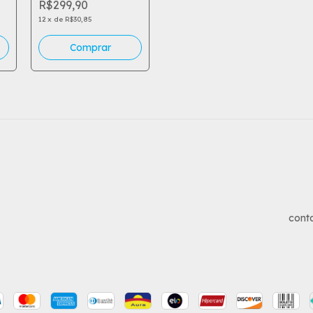
R$299,90
12
x
de
R$30,85
cont