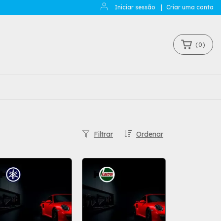
Iniciar sessão
|
Criar uma conta
(
0
)
Filtrar
Ordenar