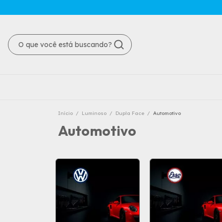
Início
/
Luminoso
/
Dupla Face
/
Automotivo
Automotivo