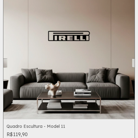
Quadro Escultura - Model 11
R$119,90