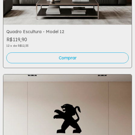
Quadro Escultura - Model 12
R$119,90
12
x
de
R$12,33
Comprar