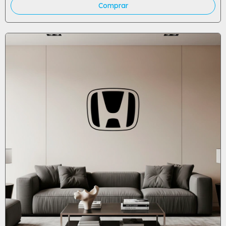
Comprar