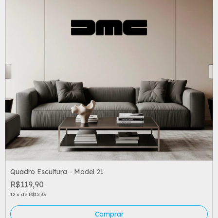
Quadro Escultura - Model 21
R$119,90
12
x
de
R$12,33
Comprar