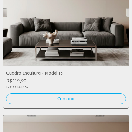
Quadro Escultura - Model 13
R$119,90
12
x
de
R$12,33
Comprar