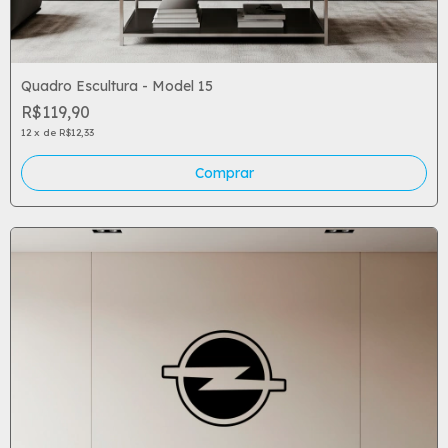
Quadro Escultura - Model 15
R$119,90
12
x
de
R$12,33
Comprar