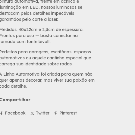
pintura automotiva, frente em acrílico e
iluminação em LED, nossos luminosos se
destacam pelos detalhes impecáveis
garantidos pelo corte a laser.
Medidas: 40x22cm e 2,3cm de espessura.
Prontos para uso — basta conectar na
tomada com fonte bivolt.
Perfeitos para garagens, escritórios, espaços
automotivos ou aquele cantinho especial que
carrega sua identidade sobre rodas.
A Linha Automotiva foi criada para quem não
quer apenas decorar, mas viver sua paixão em
cada detalhe.
Compartilhar
Facebook
Twitter
Pinterest