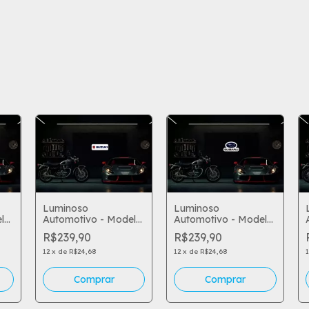
Luminoso
Luminoso
l
Automotivo - Model
Automotivo - Model
94
96
R$239,90
R$239,90
12
x
de
R$24,68
12
x
de
R$24,68
Comprar
Comprar