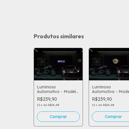
Produtos similares
o
Luminoso
Luminoso
vo - Model
Automotivo - Model
Automotivo - Mode
98
105
0
R$239,90
R$239,90
,68
12
x
de
R$24,68
12
x
de
R$24,68