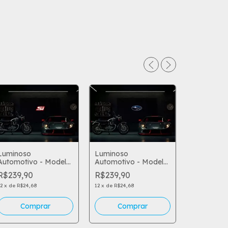
Luminoso
Luminoso
Automotivo - Model
Automotivo - Model
Luminoso
99
95
R$239,90
R$239,90
Automotiv
104
12
x
de
R$24,68
12
x
de
R$24,68
R$239,90
12
x
de
R$24,
Comprar