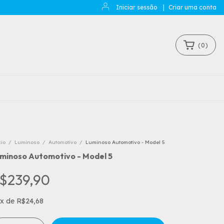
Iniciar sessão
|
Criar uma conta
(
0
)
cio
/
Luminoso
/
Automotivo
/
Luminoso Automotivo - Model 5
minoso Automotivo - Model 5
$239,90
x
de
R$24,68