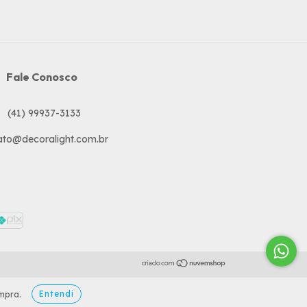
Fale Conosco
ato@decoralight.com.br
Entendi
mpra.