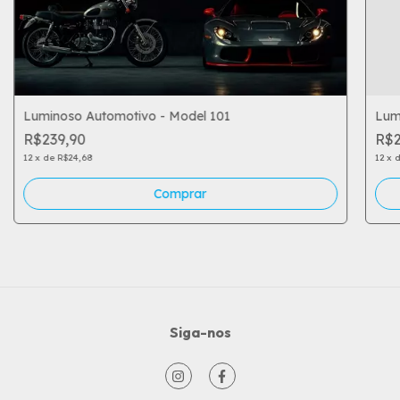
Luminoso Automotivo - Model 101
Lum
R$239,90
R$2
12
x
de
R$24,68
12
x
Comprar
Siga-nos