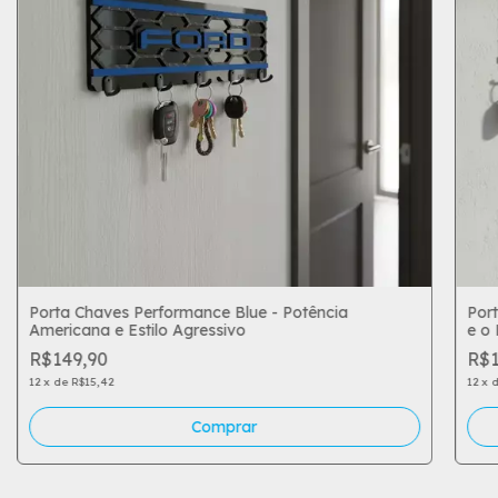
Porta Chaves Performance Blue - Potência
Port
Americana e Estilo Agressivo
e o
R$149,90
R$1
12
x
de
R$15,42
12
x