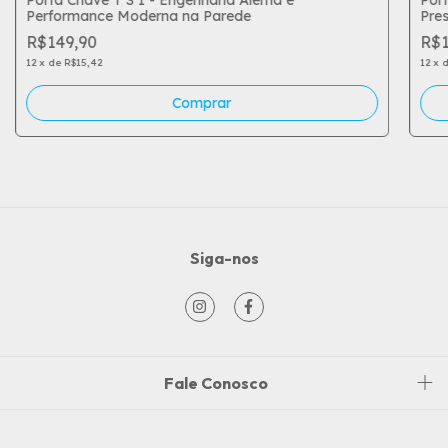
Performance Moderna na Parede
Pre
R$149,90
R$1
12
x
de
R$15,42
12
x
Siga-nos
Fale Conosco