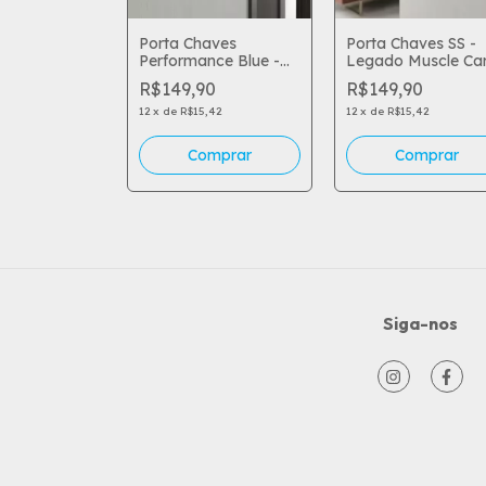
ve T S I -
Porta Chaves
Porta Chaves SS -
ia Alemã e
Performance Blue -
Legado Muscle Car
ance
Potência Americana e
Pura Potência
0
R$149,90
R$149,90
 na Parede
Estilo Agressivo
Americana
,42
12
x
de
R$15,42
12
x
de
R$15,42
Siga-nos