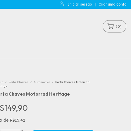
Iniciar sessão
|
Criar uma conta
(
0
)
cio
/
Porta Chaves
/
Automotivo
/
Porta Chaves Motorrad
itage
rta Chaves Motorrad Heritage
$149,90
x
de
R$15,42