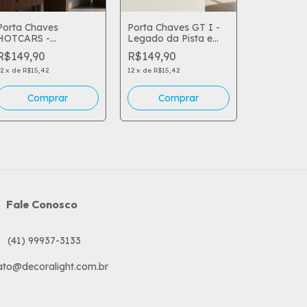
Porta Chaves
Porta Chaves GT I -
HOTCARS -
Legado da Pista e
Porta Cha
Nostalgia, Coleção e
Design de Engenharia
R$149,90
R$149,90
Clássico (
a Chama da
Design Ret
Velocidade na Parede
12
x
de
R$15,42
12
x
de
R$15,42
R$149,90
Paixão Am
12
x
de
R$15,4
Fale Conosco
ato@decoralight.com.br