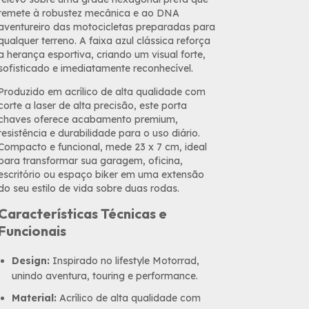
remete à robustez mecânica e ao DNA
aventureiro das motocicletas preparadas para
qualquer terreno. A faixa azul clássica reforça
a herança esportiva, criando um visual forte,
sofisticado e imediatamente reconhecível.
Produzido em acrílico de alta qualidade com
corte a laser de alta precisão, este porta
chaves oferece acabamento premium,
resistência e durabilidade para o uso diário.
Compacto e funcional, mede 23 x 7 cm, ideal
para transformar sua garagem, oficina,
escritório ou espaço biker em uma extensão
do seu estilo de vida sobre duas rodas.
Características Técnicas e
Funcionais
Design:
Inspirado no lifestyle Motorrad,
unindo aventura, touring e performance.
Material:
Acrílico de alta qualidade com