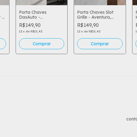
Porta Chaves
Porta Chaves Slot
 e
DasAuto -
Grille - Aventura,
Engenharia Alemã e
Robustez e
R$149,90
R$149,90
Design Icônico na
Organização de
Sua Parede
Ícone
12
x
de
R$15,42
12
x
de
R$15,42
cont