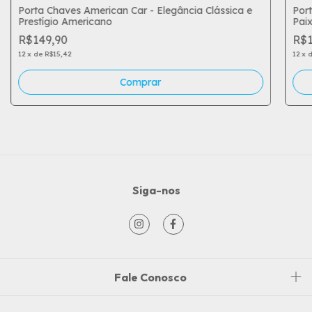
Porta Chaves American Car - Elegância Clássica e
Port
Prestígio Americano
Pai
R$149,90
R$1
12
x
de
R$15,42
12
x
Siga-nos
Fale Conosco